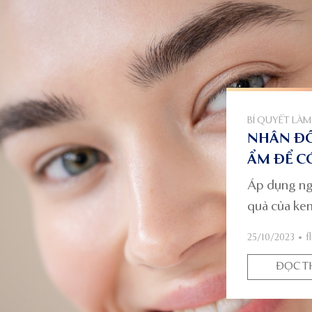
BÍ QUYẾT LÀM
NHÂN ĐÔ
ẨM ĐỂ CÓ
Áp dụng nga
quả của kem
căng mọng,
25/10/2023
•
f
ĐỌC T