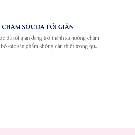
 CHĂM SÓC DA TỐI GIẢN
sóc da tối giản đang trở thành xu hướng chăm
i bỏ các sản phẩm không cần thiết trong quá
g pháp này, sản phẩm nào nên loại bỏ? Liệu
ăm sóc da có bị giảm không? Có phải ai cũng
sóc da này không? Tất cả câu hỏi, thắc mắc
 sẽ được trả lời dưới đây.