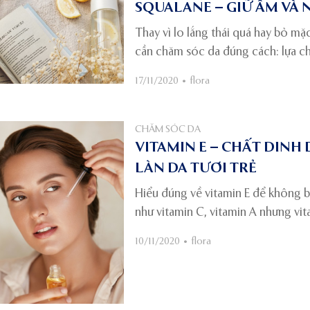
SQUALANE – GIỮ ẨM VÀ 
Thay vì lo lắng thái quá hay bỏ mặ
cần chăm sóc da đúng cách: lựa c
phần có nhiều lợi ích ấn tượng cho
17/11/2020
•
flora
thiểu lão hoá da.
CHĂM SÓC DA
VITAMIN E – CHẤT DIN
LÀN DA TƯƠI TRẺ
Hiểu đúng về vitamin E để không b
như vitamin C, vitamin A nhưng vi
xuất hiện trong rất nhiều sản phẩ
10/11/2020
•
flora
vậy, để không bỏ lỡ những công dụ
tìm hiểu sâu hơn để hiểu đúng và 
ngày.