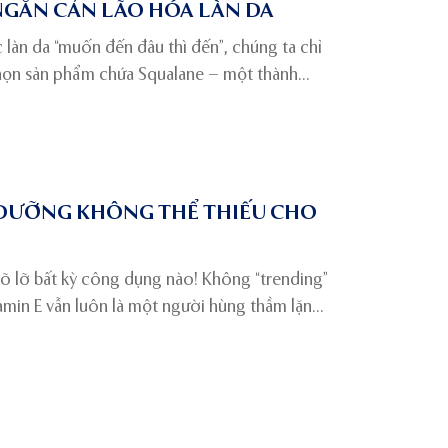
NGĂN CẢN LÃO HÓA LÀN DA
c làn da “muốn đến đâu thì đến”, chúng ta chỉ
họn sản phẩm chứa Squalane – một thành
 làn da và cơ thể. Điển hình là giữ ẩm và giảm
H DƯỠNG KHÔNG THỂ THIẾU CHO
õ lỡ bất kỳ công dụng nào! Không “trending”
tamin E vẫn luôn là một người hùng thầm lặng
m, từ chăm sóc da đến bổ sung cho cơ thể. Vì
ng ấn tượng của vitamin này, chúng ta hãy đi
ứng dụng đúng cách vào việc skincare hàng