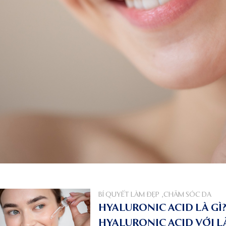
BÍ QUYẾT LÀM ĐẸP
,
CHĂM SÓC DA
HYALURONIC ACID LÀ GÌ?
HYALURONIC ACID VỚI L