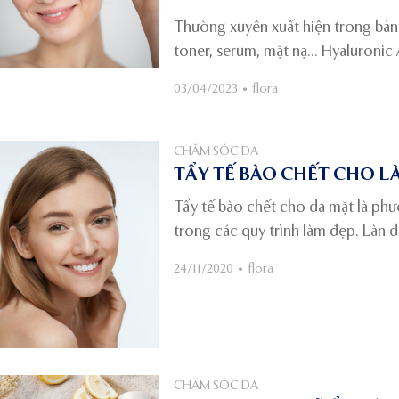
Thường xuyên xuất hiện trong bản
toner, serum, mặt nạ… Hyaluronic A
da của bạn.
03/04/2023
•
flora
CHĂM SÓC DA
TẨY TẾ BÀO CHẾT CHO L
Tẩy tế bào chết cho da mặt là ph
trong các quy trình làm đẹp. Làn 
tươi trẻ và khỏe đẹp.
24/11/2020
•
flora
CHĂM SÓC DA