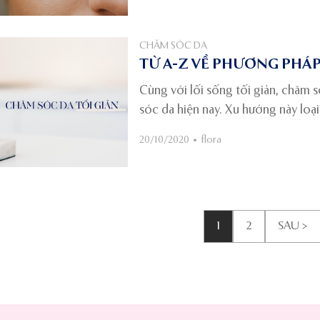
CHĂM SÓC DA
TỪ A-Z VỀ PHƯƠNG PHÁP
Cùng với lối sống tối giản, chăm 
sóc da hiện nay. Xu hướng này loạ
trình chăm sóc da. Áp dụng phươn
20/10/2020
•
flora
giảm bớt các bước thì hiệu quả ch
có thể áp dụng phương pháp chăm 
liên quan đến chăm sóc da tối giản
1
2
SAU >