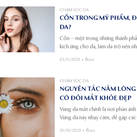
CHĂM SÓC DA
CỒN TRONG MỸ PHẨM, ĐE
DA?
Cồn – một trong những thành phầ
kích ứng cho da, làm da trở nên n
toàn xấu? Tại sao cồn vẫn được s
03/11/2020
•
flora
không chứa cồn có tốt hơn sản p
CHĂM SÓC DA
NGUYÊN TẮC NẰM LÒNG 
CÓ ĐÔI MẮT KHỎE ĐẸP
Vùng da mắt chính là nơi phản ánh
Vùng da này nhạy cảm, dễ gặp các 
gương mặt kém tươi tắn. Bởi thế, 
26/10/2020
•
flora
Chỉ cần bạn nắm vững những nguyê