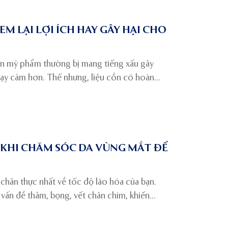
M LẠI LỢI ÍCH HAY GÂY HẠI CHO
n mỹ phẩm thường bị mang tiếng xấu gây
hạy cảm hơn. Thế nhưng, liệu cồn có hoàn
ử dụng trong mỹ phẩm? Liệu các sản phẩm
hẩm chứa cồn?
KHI CHĂM SÓC DA VÙNG MẮT ĐỂ
 chân thực nhất về tốc độ lão hóa của bạn.
vấn đề thâm, bọng, vết chân chim, khiến
da mắt cần một chế độ chăm sóc đặc biệt.
n tắc dưới đây, bạn sẽ có đôi mắt khỏe đẹp.