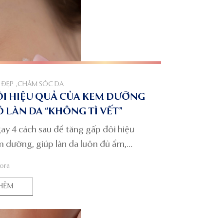
 ĐẸP
,
CHĂM SÓC DA
I HIỆU QUẢ CỦA KEM DƯỠNG
 LÀN DA “KHÔNG TÌ VẾT”
y 4 cách sau để tăng gấp đôi hiệu
 dưỡng, giúp làn da luôn đủ ẩm,
 mịn màng không tì vết nàng nhé.
lora
HÊM