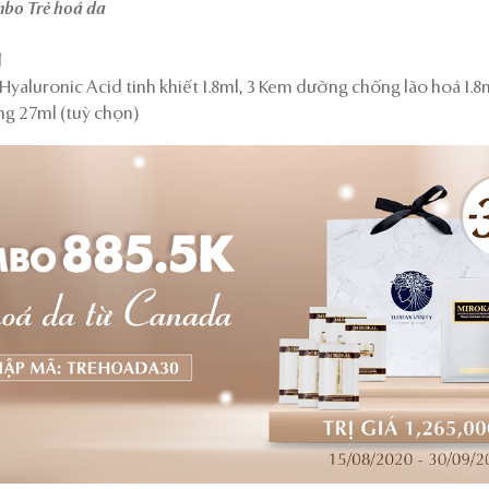
bo Trẻ hoá da
đ
Hyaluronic Acid tinh khiết 1.8ml, 3 Kem dưỡng chống lão hoá 1.8
ng 27ml (tuỳ chọn)