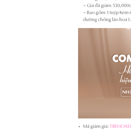
– Giá đã giảm: 530,000đ
– Bao gồm: 1 tuýp Kem r
dưỡng chống lão hoá 1.8
Mã giảm giá:
TREHOAD