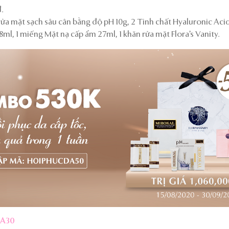
.
ửa mặt sạch sâu cân bằng độ pH 10g, 2 Tinh chất Hyaluronic Acid 
ml, 1 miếng Mặt nạ cấp ẩm 27ml, 1 khăn rửa mặt Flora’s Vanity.
A30