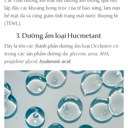
Các chất dưỡng ẩm loại này dưỡng ẩm thông qua việc
lấp đầy các khoảng bong tróc của tế bào sừng, làm mịn
bề mặt da và cũng giảm tình trạng mất nước thượng bì
(TEWL).
3. Dưỡng ẩm loại Hucmetant
Đây là tên các thành phần dưỡng ẩm loại Occlusive có
trong các sản phẩm dưỡng da:
glycerin, urea, AHA,
propylene glycol,
hyaluronic acid
.