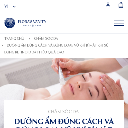
TRANG CHỦ
CHĂM SÓC DA
DƯỠNG ẨM ĐÚNG CÁCH VÀ ĐÚNG LOẠI: VŨ KHÍ BÍ MẬT KHI SỬ
DỤNG RETINOID ĐẠT HIỆU QUẢ CAO
CHĂM SÓC DA
DƯỠNG ẨM ĐÚNG CÁCH VÀ