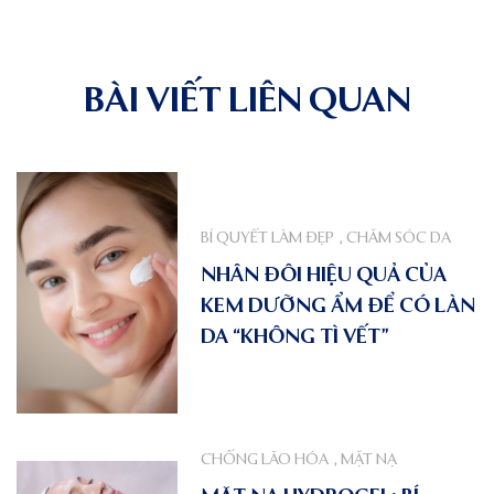
BÀI VIẾT LIÊN QUAN
BÍ QUYẾT LÀM ĐẸP
,
CHĂM SÓC DA
NHÂN ĐÔI HIỆU QUẢ CỦA
KEM DƯỠNG ẨM ĐỂ CÓ LÀN
DA “KHÔNG TÌ VẾT”
CHỐNG LÃO HÓA
,
MẶT NẠ