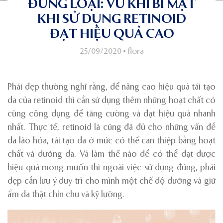
ĐÚNG LOẠI: VŨ KHÍ BÍ MẬT
KHI SỬ DỤNG RETINOID
ĐẠT HIỆU QUẢ CAO
25/09/2020
•
flora
Phái đẹp thường nghĩ rằng, để nâng cao hiệu quả tái tạo
da của retinoid thì cần sử dụng thêm những hoạt chất có
cùng công dụng để tăng cường và đạt hiệu quả nhanh
nhất. Thực tế, retinoid là cũng đã đủ cho những vấn đề
da lão hóa, tái tạo da ở mức có thể can thiệp bằng hoạt
chất và dưỡng da. Và làm thế nào để có thể đạt được
hiệu quả mong muốn thì ngoài việc sử dụng đúng, phái
đẹp cần lưu ý duy trì cho mình một chế độ dưỡng và giữ
ẩm da thật chỉn chu và kỹ lưỡng.