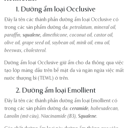
1. Dưỡng ẩm loại Occlusive
Đây là tên các thành phần dưỡng ẩm loại Occlusive có
trong các sản phẩm dưỡng da:
petrolatum, mineral oil,
paraffin
,
squalene
,
dimethicone, coconut oil, castor oil,
olive oil, grape seed oil, soybean oil,
mink oil, emu oil,
beeswax,
cholesterol
.
Dưỡng ẩm loại Occlusive giữ ẩm cho da thông qua việc
tạo lớp màng dầu trên bề mặt da và ngăn ngừa việc mất
nước thượng bì (TEWL) ở trên.
2. Dưỡng ẩm loại Emollient
Đây là tên các thành phần dưỡng ẩm loại Emollient có
trong các sản phẩm dưỡng da:
ceramide
, Isohexadecan,
Lanolin (mỡ cừu), Niacinamide (B3),
Squalene
.