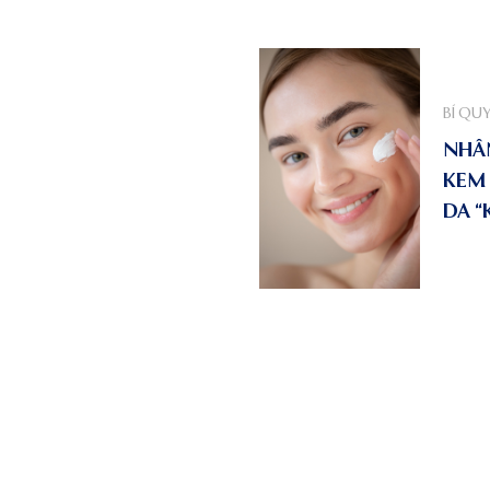
BÍ QU
NHÂN
KEM
DA “