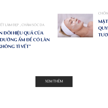
CHỐN
MẶT
YẾT LÀM ĐẸP
,
CHĂM SÓC DA
QUY
 ĐÔI HIỆU QUẢ CỦA
TƯƠ
 DƯỠNG ẨM ĐỂ CÓ LÀN
KHÔNG TÌ VẾT”
XEM THÊM