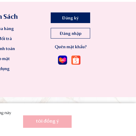
h Sách
Đăng ký
a hàng
Đăng nhập
ổi trả
Quên mật khẩu?
anh toán
o mật
 dụng
ang này
tôi đồng ý