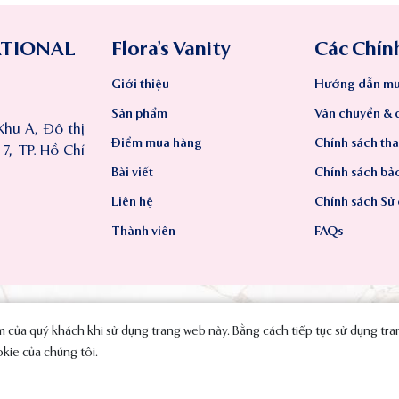
ATIONAL
Flora’s Vanity
Các Chín
Giới thiệu
Hướng dẫn mu
Sản phẩm
Vân chuyển & đ
Khu A, Đô thị
Điểm mua hàng
Chính sách th
, TP. Hồ Chí
Bài viết
Chính sách bả
Liên hệ
Chính sách Sử
Thành viên
FAQs
iệm của quý khách khi sử dụng trang web này. Bằng cách tiếp tục sử dụng tr
2023 SMAVT International Co., Ltd. All Rights Reserved.
okie của chúng tôi.