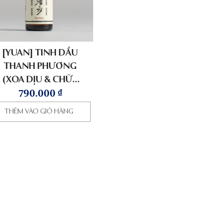
[YUAN] TINH DẦU
THANH PHƯƠNG
(XOA DỊU & CHỮA
LÀNH)
790.000
₫
THÊM VÀO GIỎ HÀNG