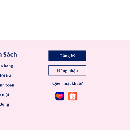
h Sách
Đăng ký
a hàng
Đăng nhập
ổi trả
Quên mật khẩu?
anh toán
o mật
 dụng