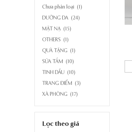
Chưa phân loại
(1)
DƯỠNG DA
(24)
MẶT NẠ
(15)
OTHERS
(1)
QUÀ TẶNG
(1)
SỮA TẮM
(10)
TINH DẦU
(10)
TRANG ĐIỂM
(3)
XÀ PHÒNG
(17)
Lọc theo giá