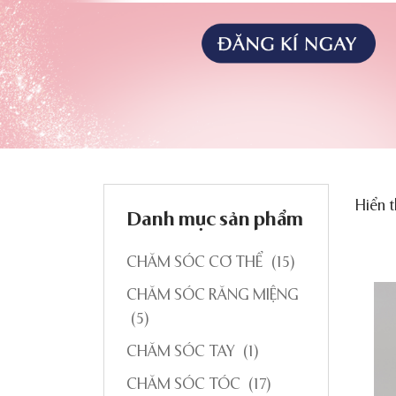
Hiển t
Danh mục sản phẩm
CHĂM SÓC CƠ THỂ
(15)
CHĂM SÓC RĂNG MIỆNG
(5)
CHĂM SÓC TAY
(1)
CHĂM SÓC TÓC
(17)