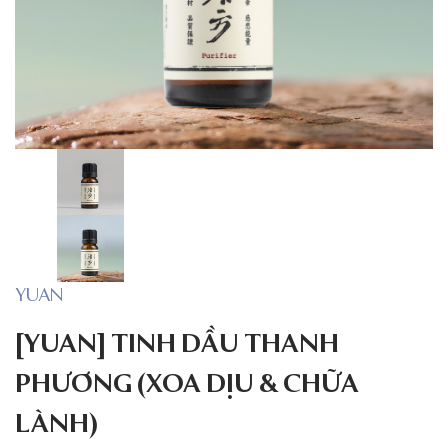
YUAN
[YUAN] TINH DẦU THANH
PHƯƠNG (XOA DỊU & CHỮA
LÀNH)