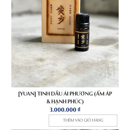
[YUAN] TINH DẦU ÁI PHƯƠNG (ẤM ÁP
& HẠNH PHÚC)
3.000.000
₫
THÊM VÀO GIỎ HÀNG