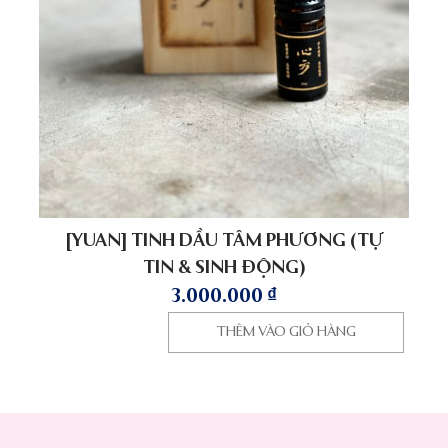
[YUAN] TINH DẦU TÂM PHƯƠNG (TỰ
TIN & SINH ĐỘNG)
3.000.000
₫
THÊM VÀO GIỎ HÀNG