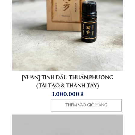
[YUAN] TINH DẦU THUẦN PHƯƠNG
(TÁI TẠO & THANH TẨY)
3.000.000
₫
THÊM VÀO GIỎ HÀNG