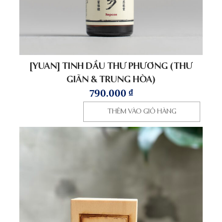
[YUAN] TINH DẦU THƯ PHƯƠNG (THƯ
GIÃN & TRUNG HÒA)
790.000
₫
THÊM VÀO GIỎ HÀNG