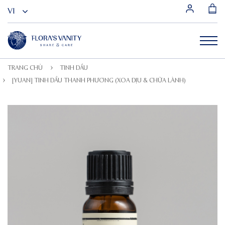
TRANG CHỦ
TINH DẦU
[YUAN] TINH DẦU THANH PHƯƠNG (XOA DỊU & CHỮA LÀNH)