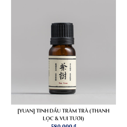
[YUAN] TINH DẦU TRÀM TRÀ (THANH
LỌC & VUI TƯƠI)