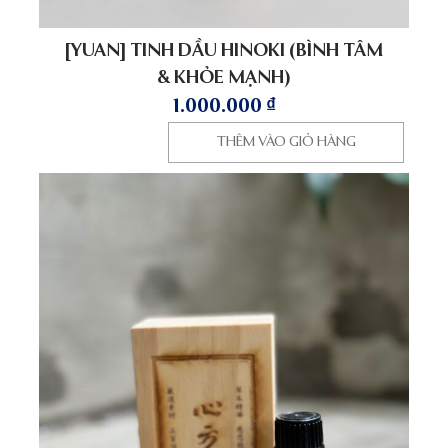
[YUAN] TINH DẦU HINOKI (BÌNH TÂM
& KHỎE MẠNH)
1.000.000
₫
THÊM VÀO GIỎ HÀNG