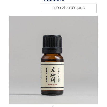
580.000
₫
THÊM VÀO GIỎ HÀNG