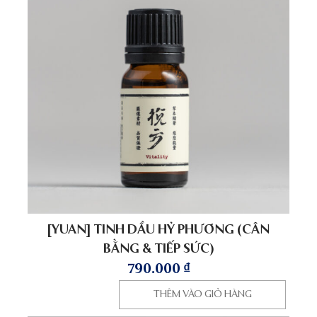
[YUAN] TINH DẦU HỶ PHƯƠNG (CÂN
BẰNG & TIẾP SỨC)
790.000
₫
THÊM VÀO GIỎ HÀNG