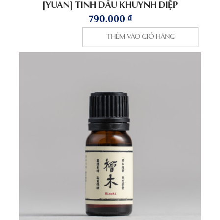
[YUAN] TINH DẦU KHUYNH DIỆP
790.000
₫
THÊM VÀO GIỎ HÀNG