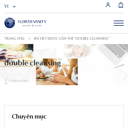
TRANG CHỦ
BÀI VIẾT ĐƯỢC GẮN THẺ “DOUBLE CLEANSING”
double cleansing
CUỘN XUỐNG
Chuyên mục