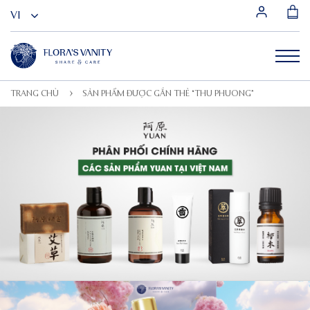
TRANG CHỦ
SẢN PHẨM ĐƯỢC GẮN THẺ “THU PHUONG”