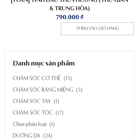
[YUAN] TINH DẦU THƯ PHƯƠNG (THƯ GIÃN
& TRUNG HÒA)
790.000
₫
THÊM VÀO GIỎ HÀNG
Danh mục sản phẩm
CHĂM SÓC CƠ THỂ
(15)
CHĂM SÓC RĂNG MIỆNG
(5)
CHĂM SÓC TAY
(1)
CHĂM SÓC TÓC
(17)
Chưa phân loại
(1)
DƯỠNG DA
(24)