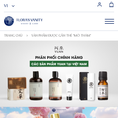
TRANG CHỦ
SẢN PHẨM ĐƯỢC GẮN THẺ “MỜ THÂM”