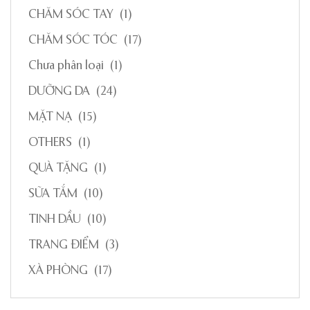
CHĂM SÓC TAY
(1)
CHĂM SÓC TÓC
(17)
Chưa phân loại
(1)
DƯỠNG DA
(24)
MẶT NẠ
(15)
OTHERS
(1)
QUÀ TẶNG
(1)
SỮA TẮM
(10)
TINH DẦU
(10)
TRANG ĐIỂM
(3)
XÀ PHÒNG
(17)