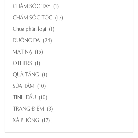
CHĂM SÓC TAY
(1)
CHĂM SÓC TÓC
(17)
Chưa phân loại
(1)
DƯỠNG DA
(24)
MẶT NẠ
(15)
OTHERS
(1)
QUÀ TẶNG
(1)
SỮA TẮM
(10)
TINH DẦU
(10)
TRANG ĐIỂM
(3)
XÀ PHÒNG
(17)