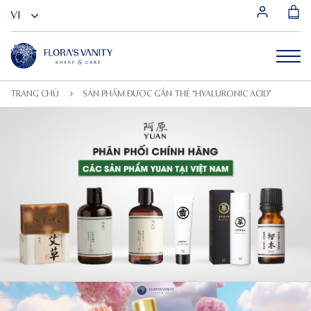
TRANG CHỦ
SẢN PHẨM ĐƯỢC GẮN THẺ “HYALURONIC ACID”