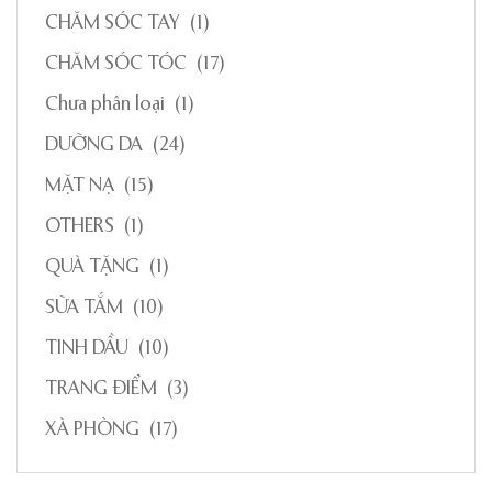
CHĂM SÓC TAY
(1)
CHĂM SÓC TÓC
(17)
Chưa phân loại
(1)
DƯỠNG DA
(24)
MẶT NẠ
(15)
OTHERS
(1)
QUÀ TẶNG
(1)
SỮA TẮM
(10)
TINH DẦU
(10)
TRANG ĐIỂM
(3)
XÀ PHÒNG
(17)