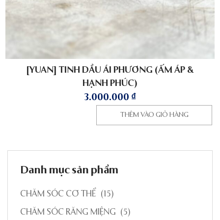
[YUAN] TINH DẦU ÁI PHƯƠNG (ẤM ÁP &
HẠNH PHÚC)
3.000.000
₫
THÊM VÀO GIỎ HÀNG
Danh mục sản phẩm
CHĂM SÓC CƠ THỂ
(15)
CHĂM SÓC RĂNG MIỆNG
(5)