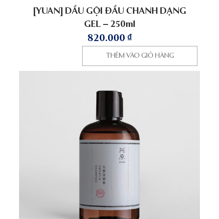
[YUAN] DẦU GỘI ĐẦU CHANH DẠNG
GEL – 250ml
820.000
₫
THÊM VÀO GIỎ HÀNG