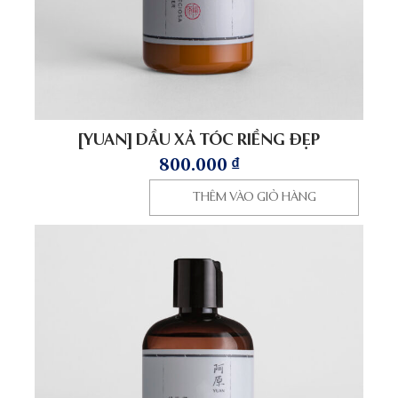
[YUAN] DẦU XẢ TÓC RIỀNG ĐẸP
800.000
₫
THÊM VÀO GIỎ HÀNG