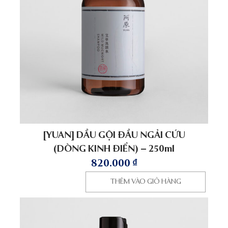
[YUAN] DẦU GỘI ĐẦU NGẢI CỨU
(DÒNG KINH ĐIỂN) – 250ml
820.000
₫
THÊM VÀO GIỎ HÀNG