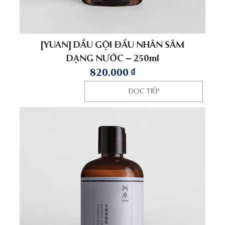
[YUAN] DẦU GỘI ĐẦU NHÂN SÂM
DẠNG NƯỚC – 250ml
820.000
₫
ĐỌC TIẾP