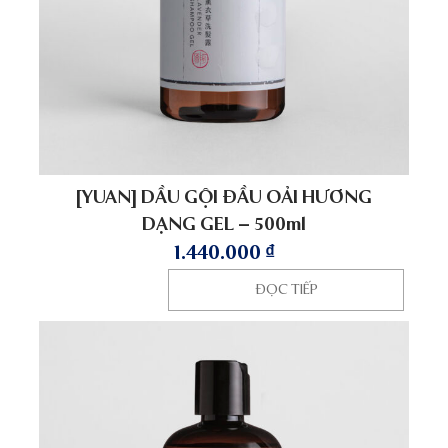
[YUAN] DẦU GỘI ĐẦU OẢI HƯƠNG
DẠNG GEL – 500ml
1.440.000
₫
ĐỌC TIẾP