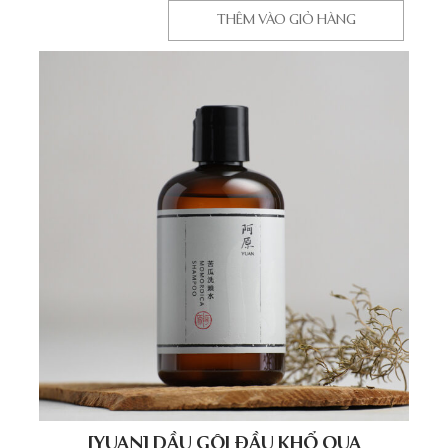
THÊM VÀO GIỎ HÀNG
[YUAN] DẦU GỘI ĐẦU KHỔ QUA