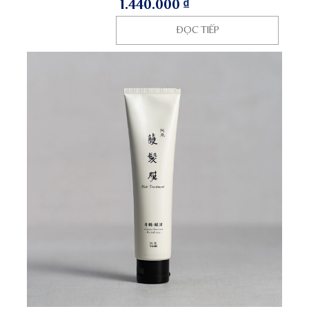
1.440.000
₫
ĐỌC TIẾP