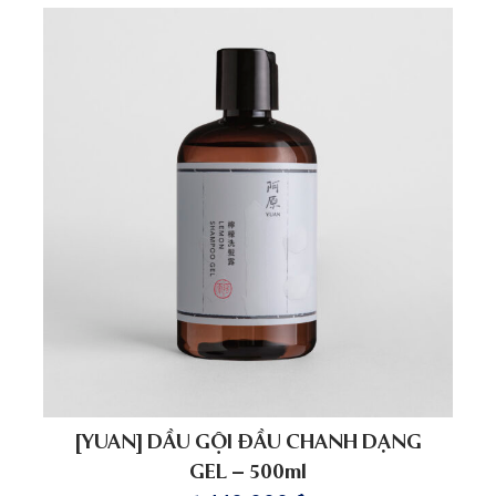
[YUAN] DẦU GỘI ĐẦU CHANH DẠNG
GEL – 500ml