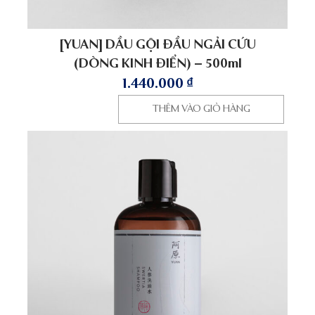
[YUAN] DẦU GỘI ĐẦU NGẢI CỨU
(DÒNG KINH ĐIỂN) – 500ml
1.440.000
₫
THÊM VÀO GIỎ HÀNG