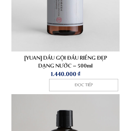
[YUAN] DẦU GỘI ĐẦU RIỀNG ĐẸP
DẠNG NƯỚC – 500ml
1.440.000
₫
ĐỌC TIẾP